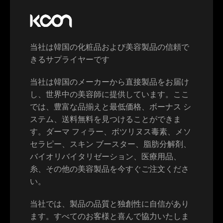
当社は韓国の化粧品および美容製品の信頼で
きるサプライヤーです
当社は韓国のメーカーから直接製品をお届け
し、世界中の美容師に提供しています。ここ
Switch The Language
では、豊富な品揃えと最低価格、ボーナス シ
ステム、送料無料を見つけることができま
す。ダーマ フィラー、ボツリヌス毒素、メソ
English
Deutsch
セラピー、スキン ブースター、脂肪分解剤、
バイオリバイタリゼーション、医療用品、
糸、その他の美容製品を今すぐご注文くださ
Français
Español
い。
当社では、製品の品質と独創性に自信があり
中文 (中国)
日本語
ます。すべてのお客様と喜んで協力いたしま