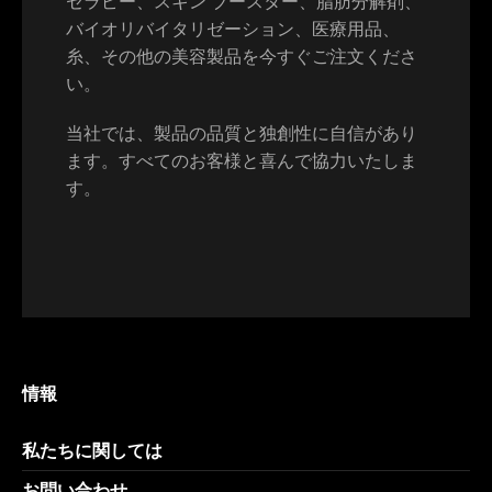
セラピー、スキン ブースター、脂肪分解剤、
バイオリバイタリゼーション、医療用品、
糸、その他の美容製品を今すぐご注文くださ
Switch The Language
い。
当社では、製品の品質と独創性に自信があり
English
Deutsch
ます。すべてのお客様と喜んで協力いたしま
す。
Français
Español
中文 (中国)
日本語
情報
私たちに関しては
お問い合わせ