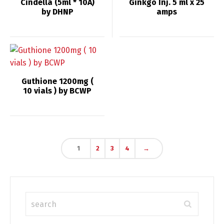
Cindella (5ml * 10A)
Ginkgo Inj. 5 ml x 25
by DHNP
amps
Guthione 1200mg (
10 vials ) by BCWP
Switch The Language
1
2
3
4
→
English
Deutsch
Français
Español