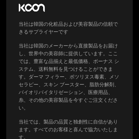
当社は韓国の化粧品および美容製品の信頼で
きるサプライヤーです
当社は韓国のメーカーから直接製品をお届け
し、世界中の美容師に提供しています。ここ
Switch The Language
では、豊富な品揃えと最低価格、ボーナス シ
ステム、送料無料を見つけることができま
す。ダーマ フィラー、ボツリヌス毒素、メソ
セラピー、スキン ブースター、脂肪分解剤、
English
Deutsch
バイオリバイタリゼーション、医療用品、
糸、その他の美容製品を今すぐご注文くださ
Français
Español
い。
当社では、製品の品質と独創性に自信があり
中文 (中国)
日本語
ます。すべてのお客様と喜んで協力いたしま
す。