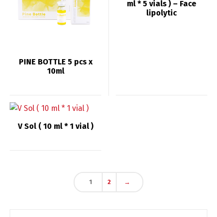
ml * 5 vials ) – Face
lipolytic
PINE BOTTLE 5 pcs x
10ml
V Sol ( 10 ml * 1 vial )
Switch The Language
1
2
→
English
Deutsch