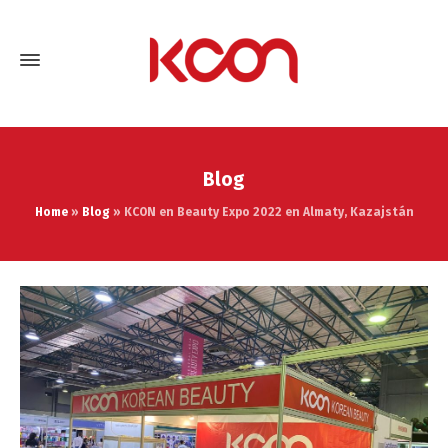
Blog
Home
»
Blog
»
KCON en Beauty Expo 2022 en Almaty, Kazajstán