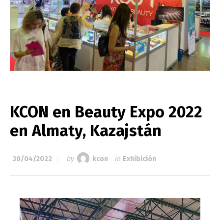
KCON en Beauty Expo 2022
en Almaty, Kazajstán
30/04/2022
by
kcon
in
Exhibición