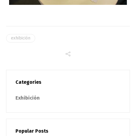
Français
Español
中文 (中国)
日本語
exhibición
Categories
Exhibición
Popular Posts