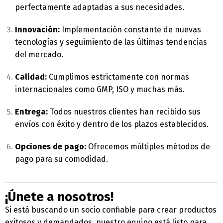
perfectamente adaptadas a sus necesidades.
Innovación:
Implementación constante de nuevas
tecnologías y seguimiento de las últimas tendencias
del mercado.
Calidad:
Cumplimos estrictamente con normas
internacionales como GMP, ISO y muchas más.
Entrega:
Todos nuestros clientes han recibido sus
envíos con éxito y dentro de los plazos establecidos.
Opciones de pago:
Ofrecemos múltiples métodos de
Switch The Language
pago para su comodidad.
English
Deutsch
¡Únete a nosotros!
Si está buscando un socio confiable para crear productos
exitosos y demandados, nuestro equipo está listo para