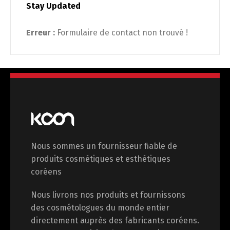
Stay Updated
Erreur :
Formulaire de contact non trouvé !
Switch The Language
English
Deutsch
Nous sommes un fournisseur fiable de
Français
Español
produits cosmétiques et esthétiques
coréens
中文 (中国)
日本語
Nous livrons nos produits et fournissons
des cosmétologues du monde entier
directement auprès des fabricants coréens.