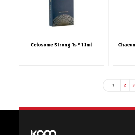
Celosome Strong 1s * 1.1ml
Chaeum
1
2
3