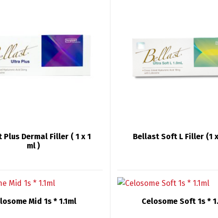
 Plus Dermal Filler ( 1 x 1
Bellast Soft L Filler (1 x
ml )
losome Mid 1s * 1.1ml
Celosome Soft 1s * 1