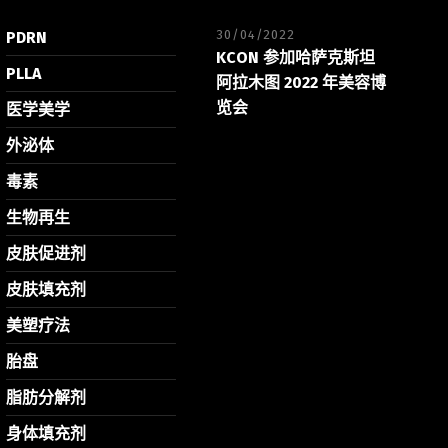
30/04/2022
PDRN
KCON 参加哈萨克斯坦
PLLA
阿拉木图 2022 年美容博
览会
医学美学
外泌体
毒素
生物再生
皮肤促进剂
皮肤填充剂
美塑疗法
胎盘
脂肪分解剂
身体填充剂