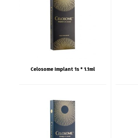
Celosome Implant 1s * 1.1ml
English
De