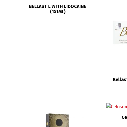
BELLAST L WITH LIDOCAINE
(1X1ML)
Bellast
Ce