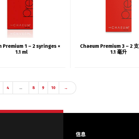
 Premium 1 – 2 syringes ×
Chaeum Premium 3 – 2
1.1 ml
1.1 毫升
4
…
8
9
10
→
信息