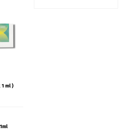
 1 ml )
.1ml