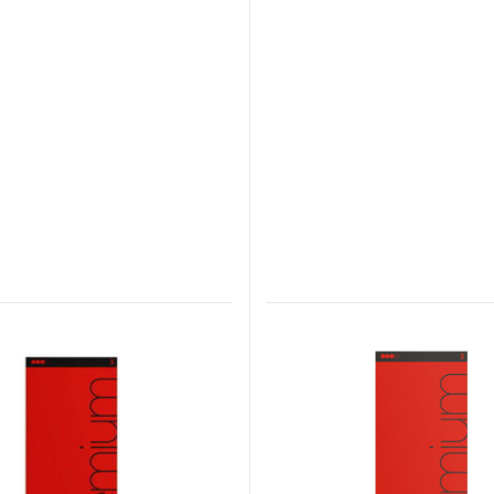
Switch The Language
utsch
Français
Español