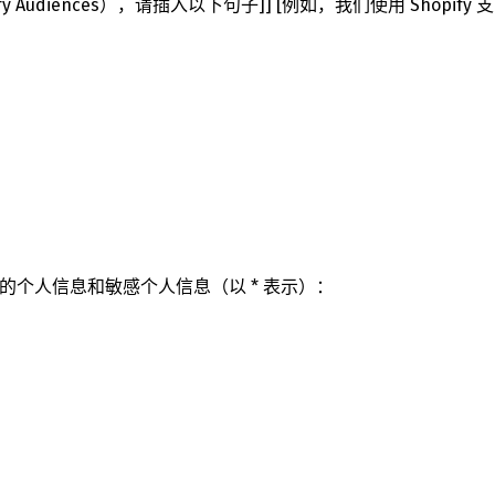
udiences），请插入以下句子]] [例如，我们使用 Shopify 支
中文 (中国)
日本語
的个人信息和敏感个人信息（以 * 表示）：