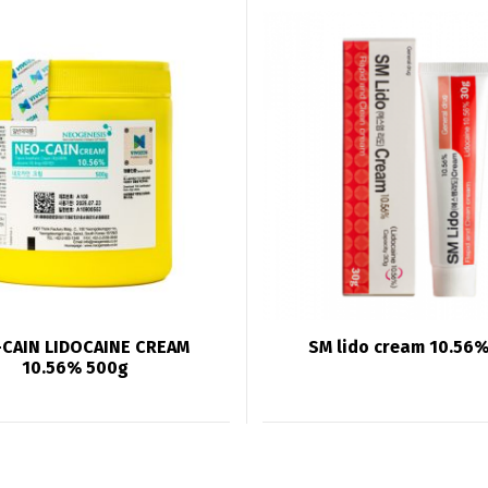
CAIN LIDOCAINE CREAM
SM lido cream 10.56
10.56% 500g
Switch The Language
utsch
Français
Español