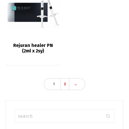
Rejuran healer PN
Switch The Language
(2ml x 2sy)
English
Deutsch
1
2
→
Français
Español
中文 (中国)
日本語