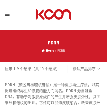
PDRN
Home
PDRN
默认产品排序
显示 1-9 个结果（共 10 个结果）
PDRN（聚脱氧核糖核苷酸）是一种皮肤再生疗法，以其
促进组织再生和修复的能力而闻名。PDRN 源自鲑鱼
DNA，有助于刺激胶原蛋白的产生并增强皮肤弹性，减少
细纹和皱纹的出现。它还可以加速皮肤愈合，改善皮肤纹